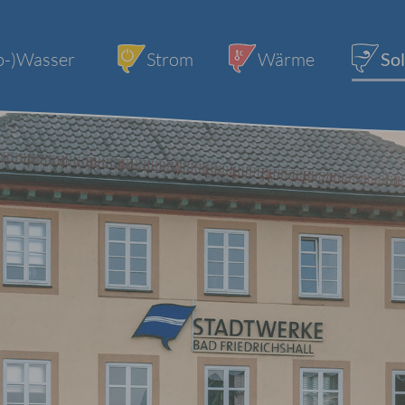
b-)Wasser
Strom
Wärme
Sol