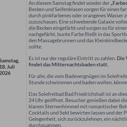
An diesem Samstag findet wieder der
„
Farbe
Becken und Seifenblasen sorgen für einen far
durch pinkfarbenes oder orangenes Wasser
zuzuschauen. Eine schwebende Galaxie voller
die Becken eingefärbt und sorgen so für eine
nachgefärbt, bunte Farbe fließt in das Sport
den Massagebrunnen und das Kleinkindbecken.
sollte.
Es ist nur der reguläre Eintritt zu zahlen.
Die 
Samstag,
findet das Mitternachtsbaden statt.
18. Juli
2026
Für alle, die vom Badevergnügen im Solefrei
Stunde schwimmen und baden wollen, können s
Das Solefreibad Bad Friedrichshall ist an d
24 Uhr geöffnet. Besucher genießen dabei d
klarem Sternenhimmel mit romantischer Bel
Cocktails und Sekt bewirten lassen und der P
Gelegenheit, sich zurückzulehnen, ein nächtl
durchzuatmen.