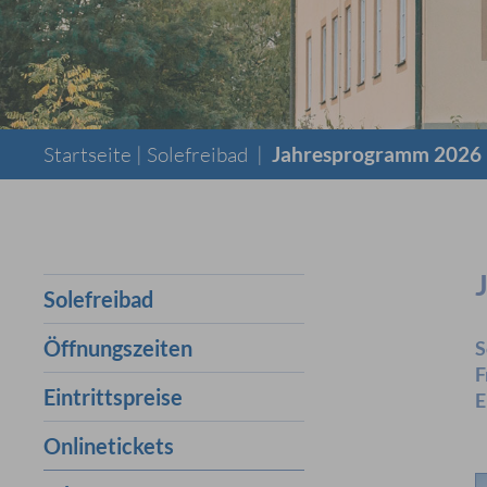
Startseite |
Solefreibad
|
Jahresprogramm 2026
Solefreibad
Öffnungszeiten
S
F
Eintrittspreise
E
Onlinetickets