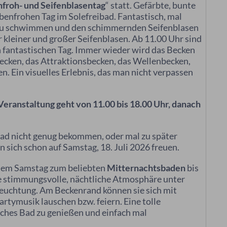
nfroh
-
und Seifenblase
ntag
“ statt. Gefärbte, bunte
benfrohen Tag im Solefreibad. Fantastisch, mal
 zu schwimmen und den schimmernden Seifenblasen
 kleiner und großer Seifenblasen. Ab 11.00 Uhr sind
n fantastischen Tag. Immer wieder wird das Becken
becken, das Attraktionsbecken, das Wellenbecken,
 Ein visuelles Erlebnis, das man nicht verpassen
Veranstaltung geht von 11.00 bis 18.00 Uhr, danach
bad nicht genug bekommen, oder mal zu später
ich schon auf Samstag, 18. Juli 2026 freuen.
iesem Samstag zum beliebten
Mitternachtsbaden
bis
ie stimmungsvolle, nächtliche Atmosphäre unter
euchtung. Am Beckenrand können sie sich mit
artymusik lauschen bzw. feiern. Eine tolle
iches Bad zu genießen und einfach mal